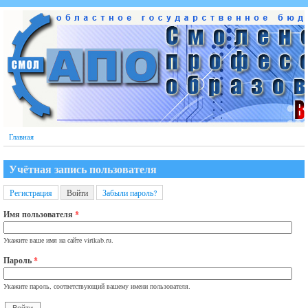
Перейти к основному содержанию
Главная
Учётная запись пользователя
Регистрация
Войти
(активная вкладка)
Забыли пароль?
Главные вкладки
Имя пользователя
*
Укажите ваше имя на сайте virtkab.ru.
Пароль
*
Укажите пароль, соответствующий вашему имени пользователя.