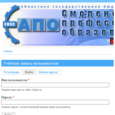
Перейти к основному содержанию
Главная
Учётная запись пользователя
Регистрация
Войти
(активная вкладка)
Забыли пароль?
Главные вкладки
Имя пользователя
*
Укажите ваше имя на сайте virtkab.ru.
Пароль
*
Укажите пароль, соответствующий вашему имени пользователя.