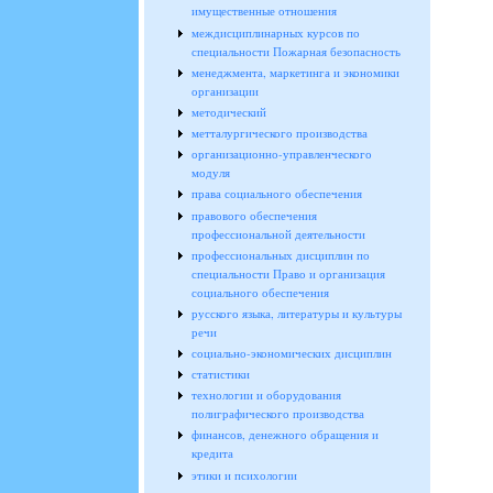
имущественные отношения
междисциплинарных курсов по
специальности Пожарная безопасность
менеджмента, маркетинга и экономики
организации
методический
метталургического производства
организационно-управленческого
модуля
права социального обеспечения
правового обеспечения
профессиональной деятельности
профессиональных дисциплин по
специальности Право и организация
социального обеспечения
русского языка, литературы и культуры
речи
социально-экономических дисциплин
статистики
технологии и оборудования
полиграфического производства
финансов, денежного обращения и
кредита
этики и психологии