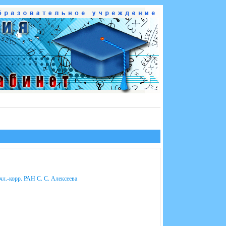
. чл.-корр. РАН С. С. Алексеева