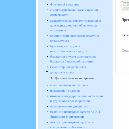
Физичекой культуры
анализа финансово-хозяйственной
деятельности
Пре
архивоведения, документоведения и
документационного обеспечения
управления
Ссыл
безопасности жизнедеятельности и
охраны труда
бухгалтерского учета,
Фил
налогообложения и аудита
бюджетного учета и исполнения
бюджетов бюджетной системы
гуманитарных дисциплин
дисциплин права
Дополнительные материалы
естественнонаучного цикла
инженерной графики
итоговой государственной аттестации
и курсового проектирования
математических дисциплин
междисциплинарных курсов по УГС
Экономика и управление
междисциплинарных курсов по
специальности Земельно-