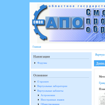
Перейти к основному содержанию
Главная
Виртуа
Навигация
Допо
Форумы
Основное
Мето
О проекте
Гражд
Виртуальные лаборатории
Пла
Виртуальные кабинеты
Астрономии
Иностранных языков
Обществознание