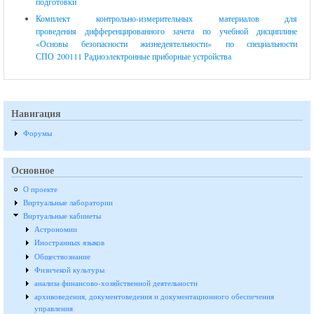
подготовки
Комплект контрольно-измерительных материалов для
проведения дифференцированного зачета по учебной дисциплине
«Основы безопасности жизнедеятельности» по специальности
СПО 200111 Радиоэлектронные приборные устройства
Навигация
Форумы
Основное
О проекте
Виртуальные лаборатории
Виртуальные кабинеты
Астрономии
Иностранных языков
Обществознание
Физичекой культуры
анализа финансово-хозяйственной деятельности
архивоведения, документоведения и документационного обеспечения
управления