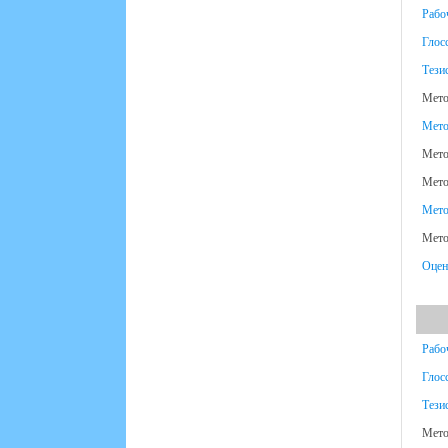
Рабо
Глос
Тези
Мето
Мето
Мето
Мето
Мето
Мето
Оцен
Рабо
Глос
Тези
Мето