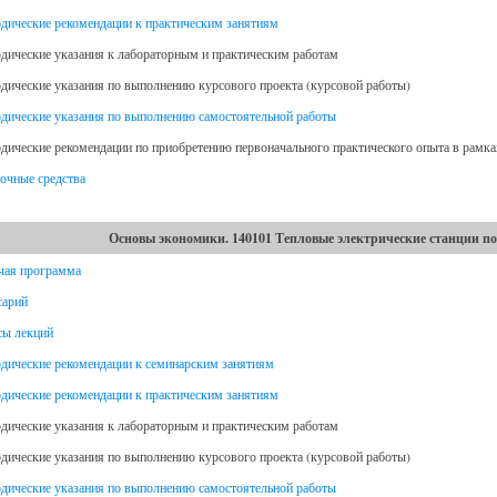
дические рекомендации к практическим занятиям
дические указания к лабораторным и практическим работам
дические указания по выполнению курсового проекта (курсовой работы)
дические указания по выполнению самостоятельной работы
дические рекомендации по приобретению первоначального практического опыта в рамка
очные средства
Основы экономики. 140101 Тепловые электрические станции по
чая программа
сарий
сы лекций
дические рекомендации к семинарским занятиям
дические рекомендации к практическим занятиям
дические указания к лабораторным и практическим работам
дические указания по выполнению курсового проекта (курсовой работы)
дические указания по выполнению самостоятельной работы