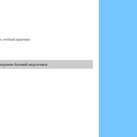
ах учебной практики
ограмме базовой подготовки