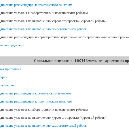
дические рекомендации к практическим занятиям
дические указания к лабораторным и практическим работам
дические указания по выполнению курсового проекта (курсовой работы)
дические указания по выполнению самостоятельной работы
дические рекомендации по приобретению первоначального практического опыта в рамк
очные средства
Социальная психология. 120714 Земельное имущество по пр
чая программа
сарий
сы лекций
дические рекомендации к семинарским занятиям
дические рекомендации к практическим занятиям
дические указания к лабораторным и практическим работам
дические указания по выполнению курсового проекта (курсовой работы)
дические указания по выполнению самостоятельной работы