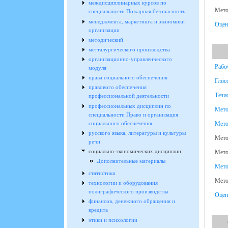
междисциплинарных курсов по
Мето
специальности Пожарная безопасность
менеджмента, маркетинга и экономики
Оцен
организации
методический
метталургического производства
организационно-управленческого
Рабо
модуля
права социального обеспечения
Глос
правового обеспечения
Тези
профессиональной деятельности
профессиональных дисциплин по
Мето
специальности Право и организация
Мето
социального обеспечения
русского языка, литературы и культуры
Мето
речи
социально-экономических дисциплин
Мето
Дополнительные материалы
Мето
статистики
Мето
технологии и оборудования
полиграфического производства
Оцен
финансов, денежного обращения и
кредита
этики и психологии