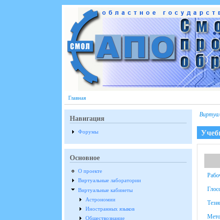
Перейти к основному содержанию
Главная
Виртуа
Навигация
Учеб
Форумы
Основное
О проекте
Рабо
Виртуальные лаборатории
Глос
Виртуальные кабинеты
Астрономии
Тези
Иностранных языков
Мето
Обществознание