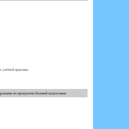
х учебной практики
рмации по программе базовой подготовки