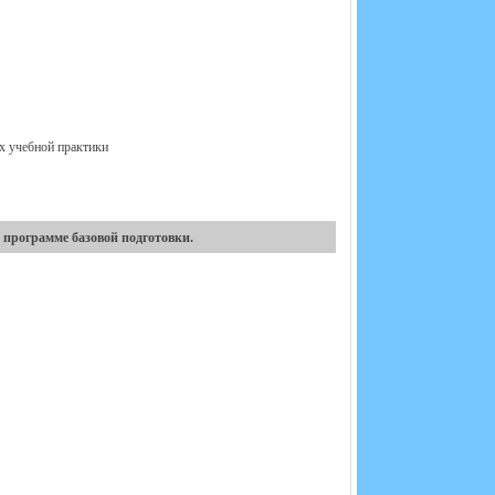
х учебной практики
 программе базовой подготовки.