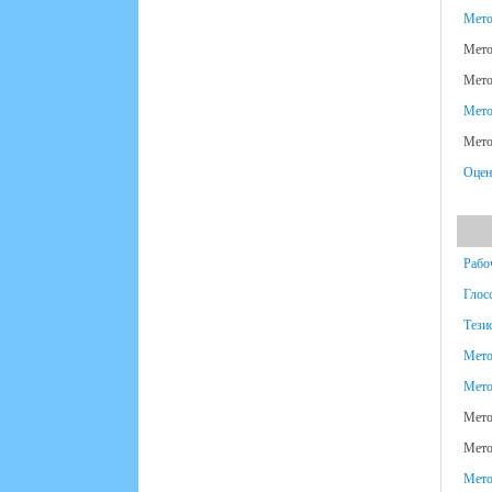
Мето
Мето
Мето
Мето
Мето
Оцен
Рабо
Глос
Тези
Мето
Мето
Мето
Мето
Мето