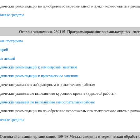
дические рекомендации по приобретению первоначального практического опыта в рамк
очные средства
Основы экономики. 230115 Программирование в компьютерных систе
чая программа
сарий
сы лекций
дические рекомендации к семинарским занятиям
дические рекомендации к практическим занятиям
дические указания к лабораторным и практическим работам
дические указания по выполнению курсового проекта (курсовой работы)
дические указания по выполнению самостоятельной работы
дические рекомендации по приобретению первоначального практического опыта в рамк
очные средства
Основы экономики организации. 150408 Металловедение и термическая обработк