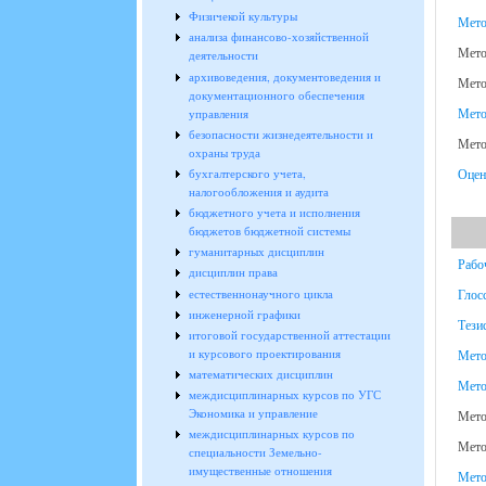
Физичекой культуры
Мето
анализа финансово-хозяйственной
Мето
деятельности
архивоведения, документоведения и
Мето
документационного обеспечения
Мето
управления
безопасности жизнедеятельности и
Мето
охраны труда
Оцен
бухгалтерского учета,
налогообложения и аудита
бюджетного учета и исполнения
бюджетов бюджетной системы
гуманитарных дисциплин
Рабо
дисциплин права
Глос
естественнонаучного цикла
инженерной графики
Тези
итоговой государственной аттестации
и курсового проектирования
Мето
математических дисциплин
Мето
междисциплинарных курсов по УГС
Экономика и управление
Мето
междисциплинарных курсов по
Мето
специальности Земельно-
имущественные отношения
Мето