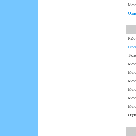
Мето
Оцен
Рабо
Глос
Тези
Мето
Мето
Мето
Мето
Мето
Мето
Оцен