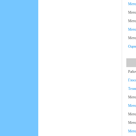
Мето
Мето
Мето
Мето
Мето
Оцен
Рабо
Глос
Тези
Мето
Мето
Мето
Мето
Мето