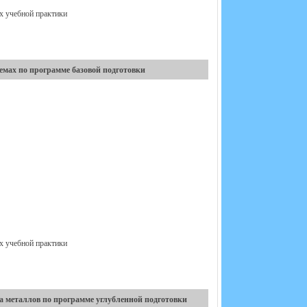
ах учебной практики
мах по программе базовой подготовки
ах учебной практики
а металлов по программе углубленной подготовки