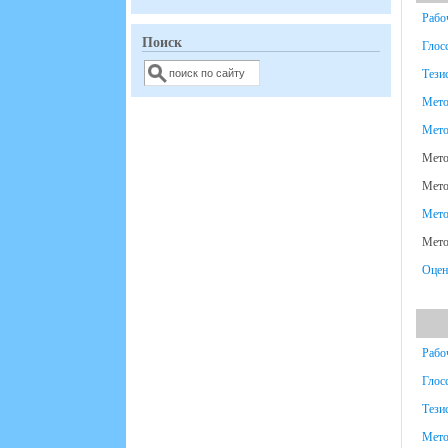
Рабо
Поиск
Глос
Поиск
Тези
Мето
Мето
Мето
Мето
Мето
Мето
Оцен
Рабо
Глос
Тези
Мето