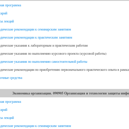
чая программа
сарий
сы лекций
дические рекомендации к семинарским занятиям
дические рекомендации к практическим занятиям
дические указания к лабораторным и практическим работам
дические указания по выполнению курсового проекта (курсовой работы)
дические указания по выполнению самостоятельной работы
дические рекомендации по приобретению первоначального практического опыта в рамка
очные средства
Экономика организации. 090905 Организация и технология защиты инфо
чая программа
сарий
сы лекций
дические рекомендации к семинарским занятиям