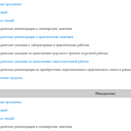
чая программа
сарий
сы лекций
дические рекомендации к семинарским занятиям
дические рекомендации к практическим занятиям
дические указания к лабораторным и практическим работам
дические указания по выполнению курсового проекта (курсовой работы)
дические указания по выполнению самостоятельной работы
дические рекомендации по приобретению первоначального практического опыта в рамк
очные средства
Менеджмент
чая программа
сарий
сы лекций
дические рекомендации к семинарским занятиям