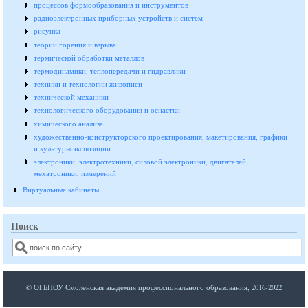
процессов формообразования и инструментов
радиоэлектронных приборных устройств и систем
рисунка
теории горения и взрыва
термической обработки металлов
термодинамики, теплопередачи и гидравлики
техники и технологии живописи
технической механики
технологического оборудования и оснастки
химического анализа
художественно-конструкторского проектирования, макетирования, графики
и культуры экспозиции
электроники, электротехники, силовой электроники, двигателей,
мехатроники, измерений
Виртуальные кабинеты
Поиск
Поиск
© ОГБПОУ Смоленская академия профессионального образования, 2016-2022