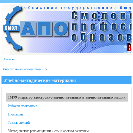
Перейти к основному содержанию
Главная
Виртуальные лаборатории
>
Учебно-методические материалы
16199 оператор электронно-вычислительных и вычислительных машин
Рабочая программа
Глоссарий
Тезисы лекций
Методические рекомендации к семинарским занятиям