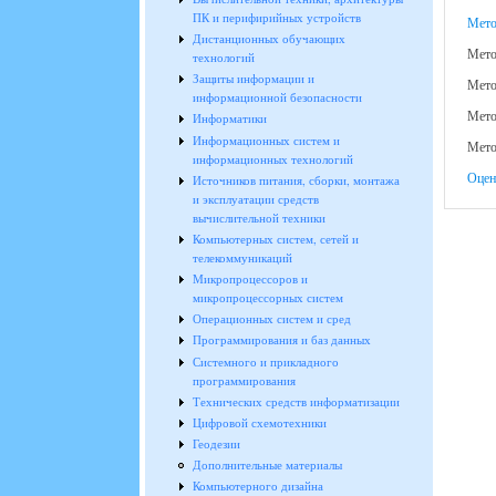
ПК и перифирийных устройств
Мето
Дистанционных обучающих
Мето
технологий
Защиты информации и
Мето
информационной безопасности
Мето
Информатики
Информационных систем и
Мето
информационных технологий
Оцен
Источников питания, сборки, монтажа
и эксплуатации средств
вычислительной техники
Компьютерных систем, сетей и
телекоммуникаций
Микропроцессоров и
микропроцессорных систем
Операционных систем и сред
Программирования и баз данных
Системного и прикладного
программирования
Технических средств информатизации
Цифровой схемотехники
Геодезии
Дополнительные материалы
Компьютерного дизайна