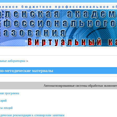
льные лаборатории
>
но-методические материалы
Автоматизированные системы обработки экономи
чая программа
сарий
сы лекций
дические рекомендации к семинарским занятиям