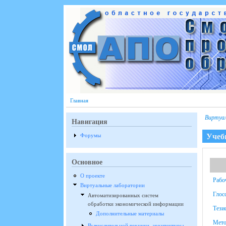
Перейти к основному содержанию
Главная
Виртуа
Навигация
Учеб
Форумы
Основное
О проекте
Рабо
Виртуальные лаборатории
Глос
Автоматизированных систем
обработки экономической информации
Тези
Дополнительные материалы
Мето
Вычислительной техники, архитектуры