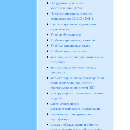
Оборудования тепловой
электростанции (ТЭС)
Профессионального цикла по
специальности 12.02.03 (200111)
Садово-парковое и ландшафтное
строительство
Учебная бухгалтерия
Учебная страховая организация
Учебный финансовый отдел
Учебный центр логистики
авиационных приборов и комплексов и
их деталей
автоматизации технологических
процессов
автоматизированного проектирования
технологических процессов и
программирования систем ЧПУ
конструкторского и технологического
модулей
материаловедения и
металлографического исследования
метрологии, стандартизации и
сертификации
наладки, обслуживания и ремонта
теплоэнергетического оборудования