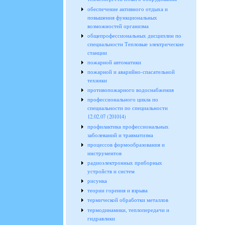
обеспечение активного отдыха и
повышения функциональных
возможностей организма
общепрофессиональных дисциплин по
специальности Тепловые электрические
станции
пожарной автоматики
пожарной и аварийно-спасательной
техники
противопожарного водоснабжения
профессионального цикла по
специальности по специальности
12.02.07 (201014)
профилактика профессиональных
заболеваний и травматизма
процессов формообразования и
инструментов
радиоэлектронных приборных
устройств и систем
рисунка
теории горения и взрыва
термической обработки металлов
термодинамики, теплопередачи и
гидравлики