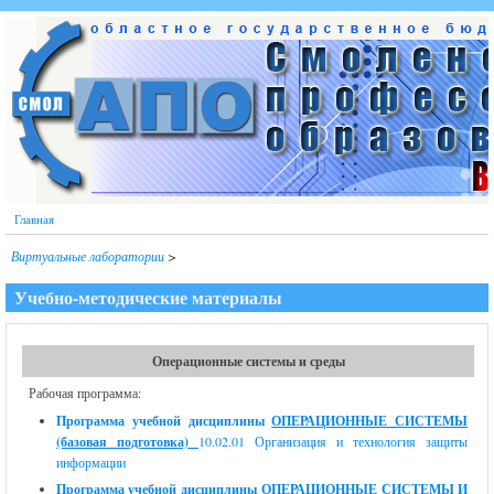
Перейти к основному содержанию
Главная
Виртуальные лаборатории
>
Учебно-методические материалы
Операционные системы и среды
Рабочая программа:
Программа учебной дисциплины
ОПЕРАЦИОННЫЕ СИСТЕМЫ
(базовая подготовка)
10.02.01 Организация и технология защиты
информации
Программа учебной дисциплины
ОПЕРАЦИОННЫЕ СИСТЕМЫ И