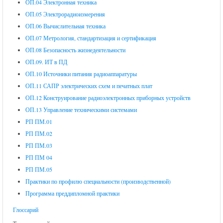
ОП.04 Электронная техника
ОП.05 Электрорадиоизмерения
ОП.06 Вычислительная техника
ОП.07 Метрология, стандартизация и сертификация
ОП.08 Безопасность жизнедеятельности
ОП.09. ИТ в ПД
ОП.10 Источники питания радиоаппаратуры
ОП.11 САПР электрических схем и печатных плат
ОП.12 Конструирование радиоэлектронных приборных устройств
ОП.13 Управление техническими системами
РП ПМ.01
РП ПМ.02
РП ПМ.03
РП ПМ 04
РП ПМ.05
Практики по профилю специальности (производственной)
Программа преддипломной практики
Глоссарий