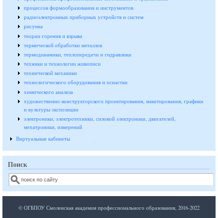
процессов формообразования и инструментов
радиоэлектронных приборных устройств и систем
рисунка
теории горения и взрыва
термической обработки металлов
термодинамики, теплопередачи и гидравлики
техники и технологии живописи
технической механики
технологического оборудования и оснастки
химического анализа
художественно-конструкторского проектирования, макетирования, графики
и культуры экспозиции
электроники, электротехники, силовой электроники, двигателей,
мехатроники, измерений
Виртуальные кабинеты
Поиск
Поиск
© ОГБПОУ Смоленская академия профессионального образования, 2016-2022