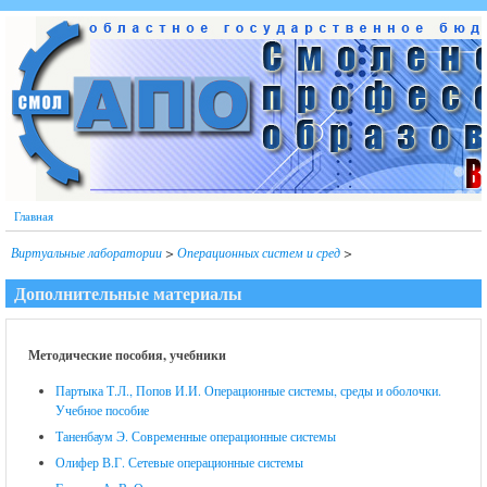
Перейти к основному содержанию
Главная
Виртуальные лаборатории
>
Операционных систем и сред
>
Дополнительные материалы
Методические пособия, учебники
Партыка Т.Л., Попов И.И. Операционные системы, среды и оболочки.
Учебное пособие
Таненбаум Э. Современные операционные системы
Олифер В.Г. Сетевые операционные системы